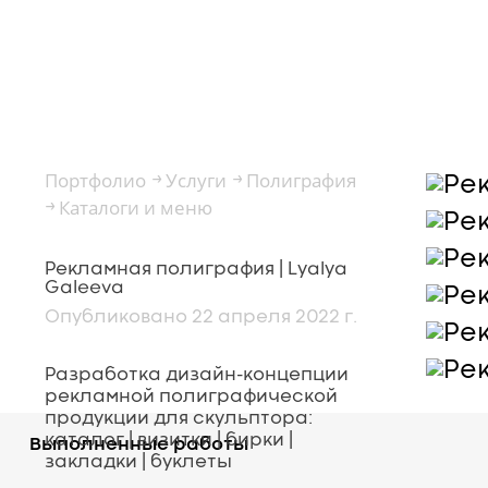
портфолио
Портфолио
Услуги
Полиграфия
→
→
Каталоги и меню
→
Рекламная полиграфия | Lyalya
Galeeva
Опубликовано 22 апреля 2022 г.
Разработка дизайн-концепции
рекламной полиграфической
продукции для скульптора:
каталог | визитки | бирки |
Выполненные работы
закладки | буклеты