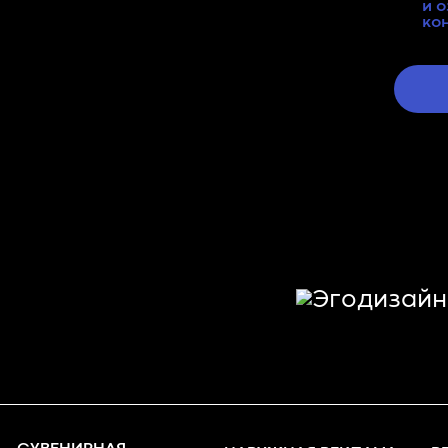
и 
ко
алист