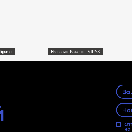
ligamsi
Название: Каталог | MIRAS
Й
От
на