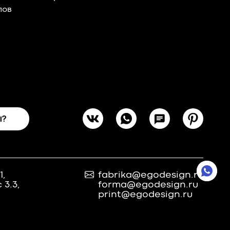
пов
ы?
1,
fabrika@egodesign.ru
 3.3,
forma@egodesign.ru
print@egodesign.ru