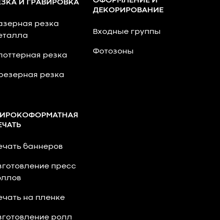
ОФОРМЛЕНИЕ И
ЕЗКА И ГРАВИРОВКА
ДЕКОРИРОВАНИЕ
азерная резка
Входные группы
еталла
Фотозоны
лоттерная резка
резерная резка
ИРОКОФОРМАТНАЯ
ЕЧАТЬ
ечать баннеров
зготовление пресс
оллов
ечать на пленке
зготовление ролл