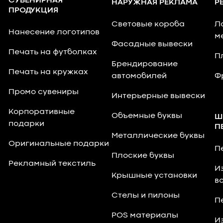
СУВЕНИРНАЯ
НАРУЖНАЯ РЕКЛАМА
Р
ПРОДУКЦИЯ
Световые короба
Л
Нанесение логотипов
м
Фасадные вывески
Печать на футболках
П
Брендирование
Печать на кружках
автомобилей
Ф
Промо сувениры
Интерьерные вывески
Корпоративные
Объемные буквы
Ш
подарки
П
Металлические буквы
Оригинальные подарки
П
Плоские буквы
Рекламный текстиль
И
Крышные установки
в
Стелы и пилоны
П
POS материалы
И