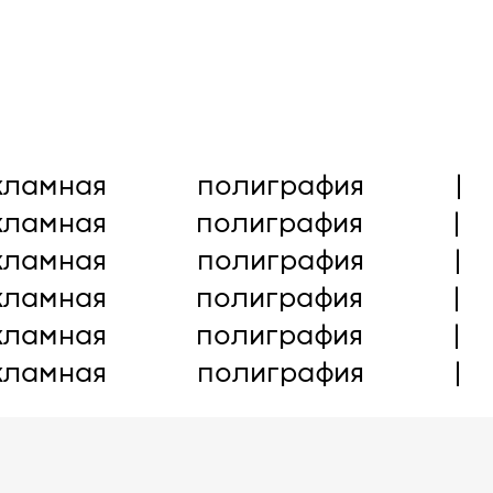
услуги
клиенты
отзывы
новости
ко