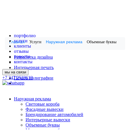
портфолио
услуги
Главная
Наружная реклама
Услуги
Объемные буквы
клиенты
отзывы
новости
Разработка дизайна
контакты
Интерьерная печать
мы на связи
+7 347 2533633
Печать полиграфии
Сувенирная продукция
Наружная реклама
Световые короба
Фасадные вывески
Брендирование автомобилей
Интерьерные вывески
Объемные буквы