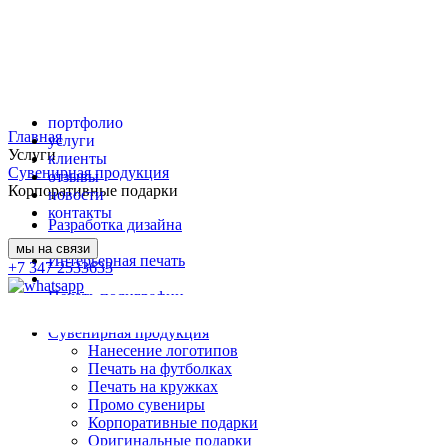
портфолио
Главная
услуги
Услуги
клиенты
Сувенирная продукция
отзывы
Корпоративные подарки
новости
контакты
Разработка дизайна
мы на связи
Интерьерная печать
+7 347 2533633
Печать полиграфии
Сувенирная продукция
Нанесение логотипов
Печать на футболках
Печать на кружках
Промо сувениры
Корпоративные подарки
Оригинальные подарки