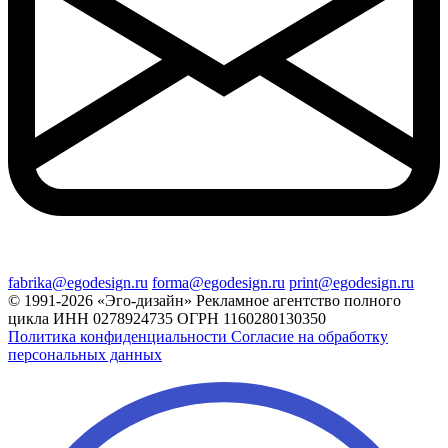
fabrika@egodesign.ru
forma@egodesign.ru
print@egodesign.ru
© 1991-2026 «Эго-дизайн»
Рекламное агентство полного
цикла
ИНН 0278924735
ОГРН 1160280130350
Политика конфиденциальности
Согласие на обработку
персональных данных
Лидер Поиска — Поисковое
продвижение сайтов