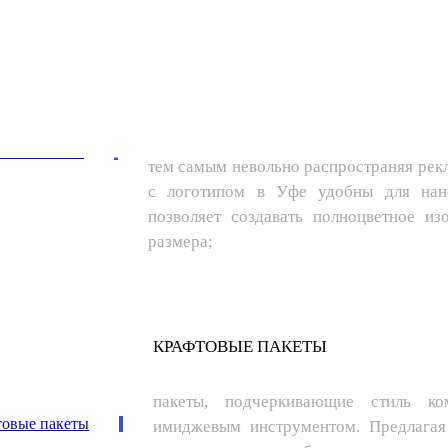
ПАКЕТЫ ИЗ БУМАГИ
более экологичный вариант, потому 
дизайн пакета получился удачным, пот
тем самым невольно распространяя ре
с логотипом в Уфе удобны для нане
позволяет создавать полноцветное из
размера;
КРАФТОВЫЕ ПАКЕТЫ
пакеты, подчеркивающие стиль к
имиджевым инструментом. Предлагая 