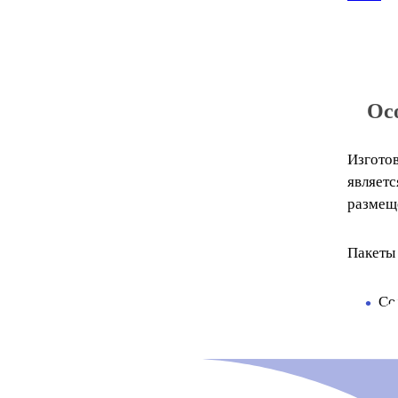
Ос
Изготов
являет
размещ
Пакеты 
Со
По
Ув
Сп
По