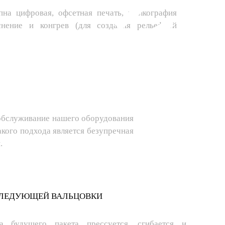
пна цифровая, офсетная печать, шелкография
иснение и конгрев (для создания рельефной
обслуживание нашего оборудования
акого подхода является безупречная
.
СЛЕДУЮЩЕЙ ВАЛЬЦОВКИ
 будущего пакета прессуется, сгибается и