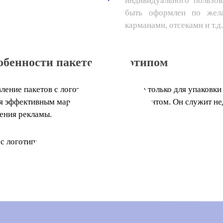
индивидуального пользо
быть оформлен по жела
карманами, отсеками и т.д.
обенности пакетов с логотипом
ление пакетов с логотип необходимо не только для упаковки т
ся эффективным маркетинговым инструментом. Он служит не
ения рекламы.
с логотипом на заказ:
здают деловой имидж компании;
вышают популярность и узнаваемость бренда;
еличивают процент доверия целевой аудитории к производи
особствуют повышению лояльности клиентов;
зволяют добиться взаимопонимания и доверия с потенциаль