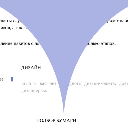
зчиками.
акеты служат приятной и стильной упаковкой для промо-набо
иков, а также для будущих потребителей.
ление пакетов с логотипом проходит несколько этапов.
ДИЗАЙН
Если у вас нет исходного дизайн-макета, дов
дизайнерам.
ПОДБОР БУМАГИ