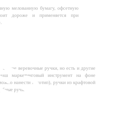
нную мелованную бумагу, офсетную
стоит дороже и применяется при
.
о цене веревочные ручки, но есть и другие
 ваш маркетинговый инструмент на фоне
можно нанести логотип), ручки из крафтовой
рубные ручки.