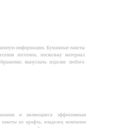
и наиболее популярный сегодня. Если
ребитель продолжает его использовать,
кламную информацию. Бумажные пакеты
сения логотипа, поскольку материал
ображение, выпускать изделие любого
омпании и являющиеся эффективным
пакеты из крафта, владелец компании