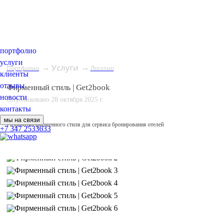
портфолио
услуги
Услуги
→
→
Портфолио
Логотип
клиенты
отзывы
Фирменный стиль | Get2book
новости
Опубликовано 28 октября 2025 г.
контакты
мы на связи
Разработка фирменного стиля для сервиса бронирования отелей
+7 347 2533633