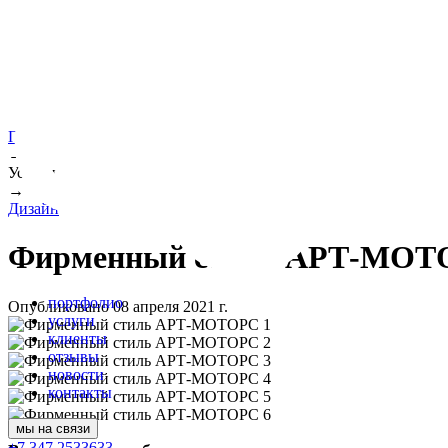
Портфолио
→
Услуги
→
Дизайн
Фирменный стиль АРТ-МОТ
портфолио
Опубликовано 08 апреля 2021 г.
услуги
клиенты
отзывы
новости
контакты
мы на связи
+7 347 2533633