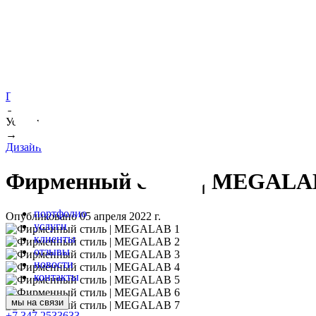
Портфолио
→
Услуги
→
Дизайн
Фирменный стиль | MEGALA
портфолио
Опубликовано 05 апреля 2022 г.
услуги
клиенты
отзывы
новости
контакты
мы на связи
+7 347 2533633