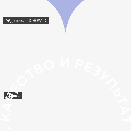
Айдентика | ID ROWLD
Аркада