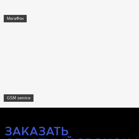
МегаФон
GSM service
ЗАКАЗАТЬ