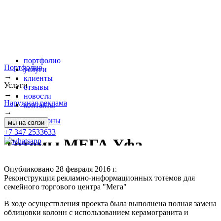
портфолио
Портфолио
услуги
→
клиенты
Услуги
отзывы
→
новости
Наружная реклама
контакты
→
Стелы и пилоны
мы на связи
+7 347 2533633
Тотемы МЕГА Уфа
Опубликовано 28 февраля 2016 г.
Реконструкция рекламно-информационных тотемов для
семейного торгового центра "Мега"
В ходе осуществления проекта была выполнена полная замена
облицовки колонн с использованием керамогранита и