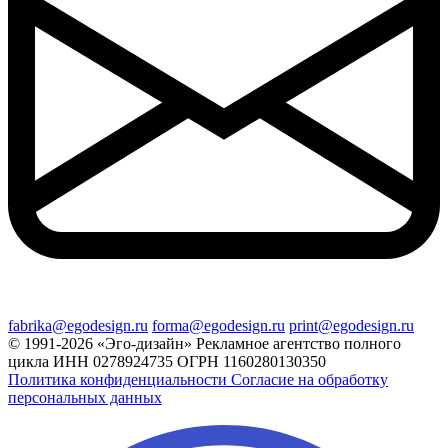
fabrika@egodesign.ru
forma@egodesign.ru
print@egodesign.ru
© 1991-2026 «Эго-дизайн»
Рекламное агентство полного
цикла
ИНН 0278924735
ОГРН 1160280130350
Политика конфиденциальности
Согласие на обработку
персональных данных
Лидер Поиска — Поисковое
продвижение сайтов