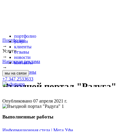
портфолио
Портфолио
услуги
→
клиенты
Услуги
отзывы
→
новости
Наружная реклама
контакты
→
Стелы и пилоны
мы на связи
+7 347 2533633
Въездной портал "Радуга"
Опубликовано 07 апреля 2021 г.
Выполненные работы
Информационная стела | Мега Уфа