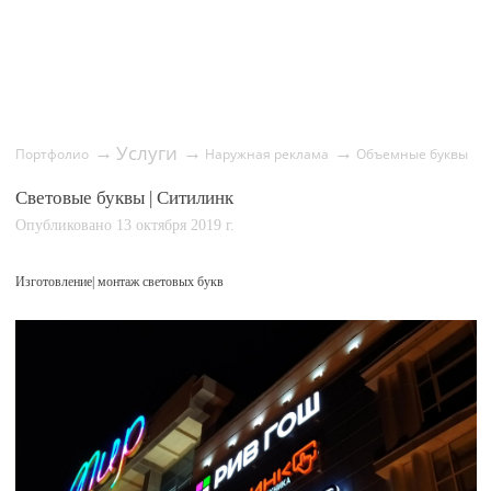
Услуги
→
→
→
Портфолио
Наружная реклама
Объемные буквы
Световые буквы | Ситилинк
Опубликовано 13 октября 2019 г.
Изготовление| монтаж световых букв