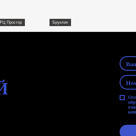
ТРЦ Простор
Бруклин
Й
Отп
обр
озн
кон