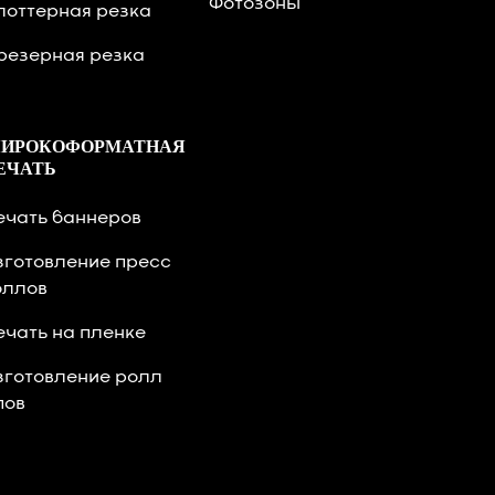
Фотозоны
лоттерная резка
резерная резка
ИРОКОФОРМАТНАЯ
ЕЧАТЬ
ечать баннеров
зготовление пресс
оллов
ечать на пленке
зготовление ролл
пов