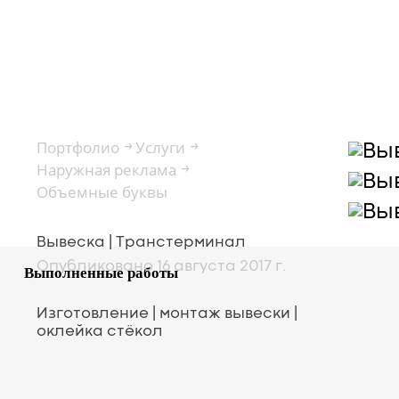
портфоли
Портфолио
Услуги
→
→
Наружная реклама
→
Объемные буквы
Вывеска | Транстерминал
Опубликовано 16 августа 2017 г.
Выполненные работы
Изготовление | монтаж вывески |
оклейка стёкол