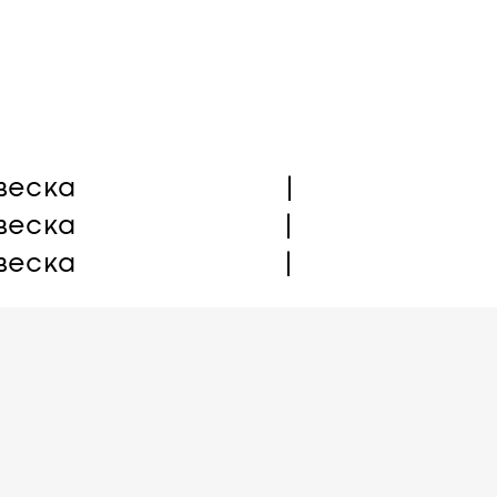
о
услуги
клиенты
отзывы
новости
ко