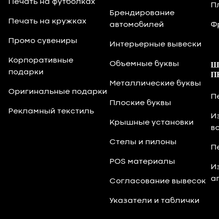
Печать на футболках
П
Брендирование
Печать на кружках
автомобилей
Ф
Промо сувениры
Интерьерные вывески
Корпоративные
Объемные буквы
Ш
подарки
П
Металлические буквы
Оригинальные подарки
П
Плоские буквы
Рекламный текстиль
И
Крышные установки
в
Стелы и пилоны
П
POS материалы
И
а
Согласование вывесок
Указатели и таблички