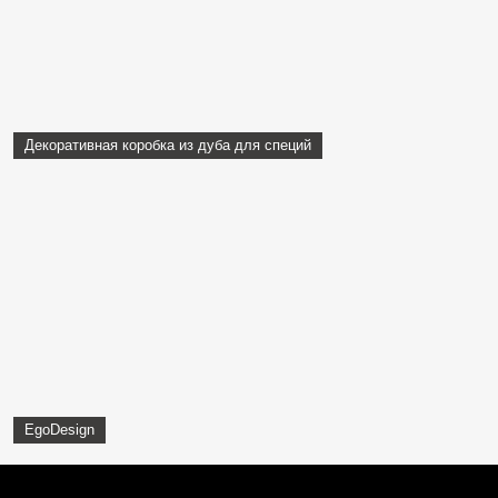
Декоративная коробка из дуба для специй
EgoDesign