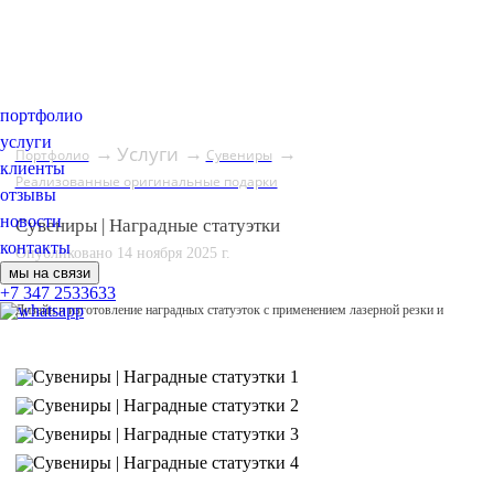
портфолио
услуги
Услуги
→
→
→
Портфолио
Сувениры
клиенты
Реализованные оригинальные подарки
отзывы
новости
Сувениры | Наградные статуэтки
контакты
Опубликовано 14 ноября 2025 г.
мы на связи
+7 347 2533633
Дизайн и изготовление наградных статуэток с применением лазерной резки и
нанесением УФ-печати.