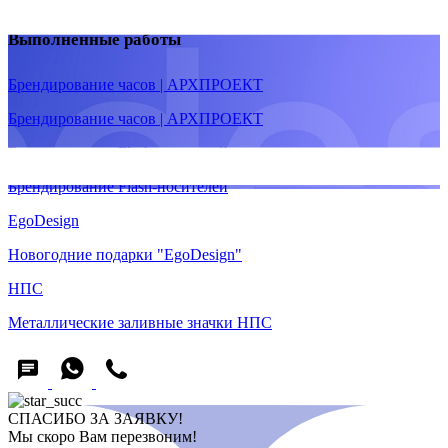
Выполненные работы
Брендирование часов | АРХПРОЕКТ
Брендирование часов | АРХПРОЕКТ
Брендирование Flash-носителей
Брендирование Flash-носителей
EgoDesign
Новогодние подарки "EgoDesign"
НПС
Металлические заливные значки НПС
СПАСИБО ЗА ЗАЯВКУ!
Мы скоро Вам перезвоним!