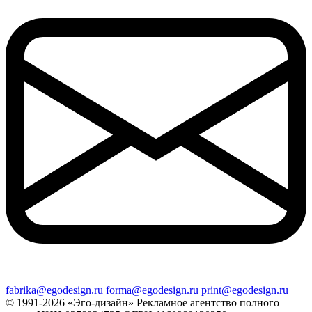
fabrika@egodesign.ru
forma@egodesign.ru
print@egodesign.ru
© 1991-2026 «Эго-дизайн»
Рекламное агентство полного