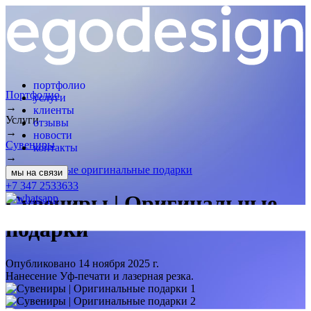
портфолио
Портфолио
услуги
→
клиенты
Услуги
отзывы
→
новости
Сувениры
контакты
→
Реализованные оригинальные подарки
мы на связи
+7 347 2533633
Сувениры | Оригинальные
подарки
Опубликовано 14 ноября 2025 г.
Нанесение Уф-печати и лазерная резка.