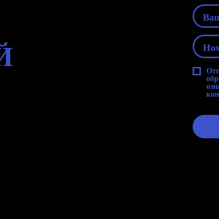
Й
Отп
обр
озн
кон