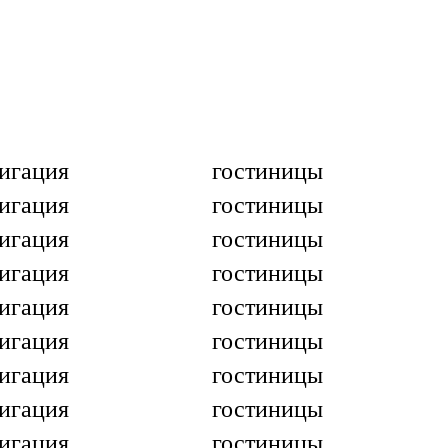
портфолио
услуги
клиенты
отзывы
новости